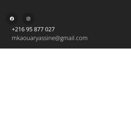
+216 95 877 027
mkaouaryassine@gmail.com
ADRESSE
Route Bouzayen, avenue Mohamed Jmal,
immeuble Moufida, Sfax